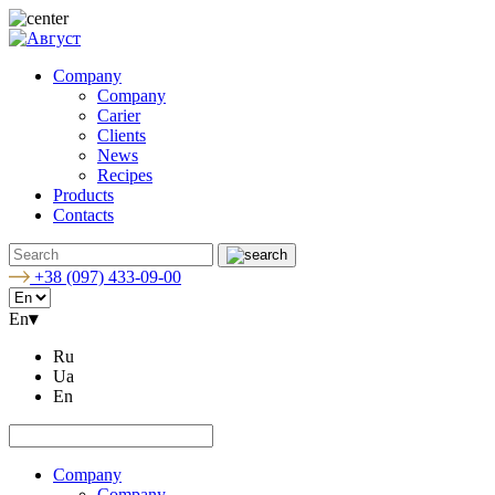
Company
Company
Carier
Clients
News
Recipes
Products
Contacts
+38 (097) 433-09-00
En
▾
Ru
Ua
En
Company
Company