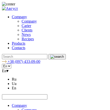
Company
Company
Carier
Clients
News
Recipes
Products
Contacts
+38 (097) 433-09-00
En
▾
Ru
Ua
En
Company
Company