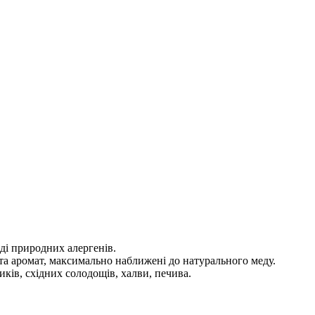
ді природних алергенів.
та аромат, максимально наближені до натурального меду.
ів, східних солодощів, халви, печива.