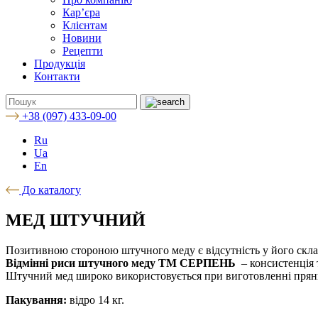
Кар’єра
Клієнтам
Новини
Рецепти
Продукція
Контакти
+38 (097) 433-09-00
Ru
Ua
En
До каталогу
МЕД ШТУЧНИЙ
Позитивною стороною штучного меду є відсутність у його скла
Відмінні риси штучного меду ТМ СЕРПЕНЬ
– консистенція 
Штучний мед широко використовується при виготовленні пряник
Пакування:
відро 14 кг.