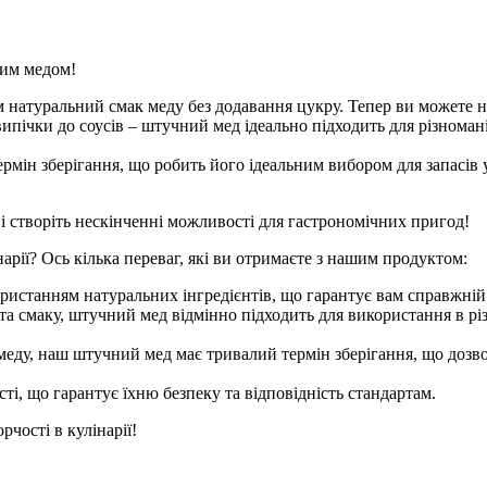
ним медом!
 натуральний смак меду без додавання цукру. Тепер ви можете
д випічки до соусів – штучний мед ідеально підходить для різном
мін зберігання, що робить його ідеальним вибором для запасів 
 створіть нескінченні можливості для гастрономічних пригод!
ії? Ось кілька переваг, які ви отримаєте з нашим продуктом:
истанням натуральних інгредієнтів, що гарантує вам справжній 
та смаку, штучний мед відмінно підходить для використання в різн
 меду, наш штучний мед має тривалий термін зберігання, що дозв
ті, що гарантує їхню безпеку та відповідність стандартам.
чості в кулінарії!