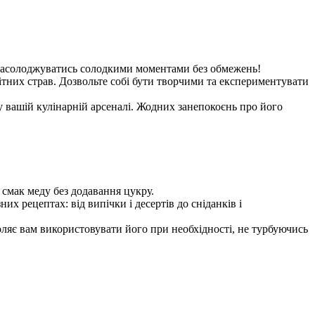
 насолоджуватись солодкими моментами без обмежень!
анітних страв. Дозвольте собі бути творчими та експериментувати
у вашій кулінарній арсеналі. Жодних занепокоєнь про його
смак меду без додавання цукру.
их рецептах: від випічки і десертів до сніданків і
оляє вам використовувати його при необхідності, не турбуючись