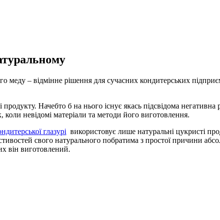
атуральному
о меду – відмінне рішення для сучасних кондитерських підприє
продукту. Начебто б на нього існує якась підсвідома негативна реа
, коли невідомі матеріали та методи його виготовлення.
ондитерської глазурі
використовує лише натуральні цукристі прод
тивостей свого натурального побратима з простої причини абсолю
ких він виготовлений.