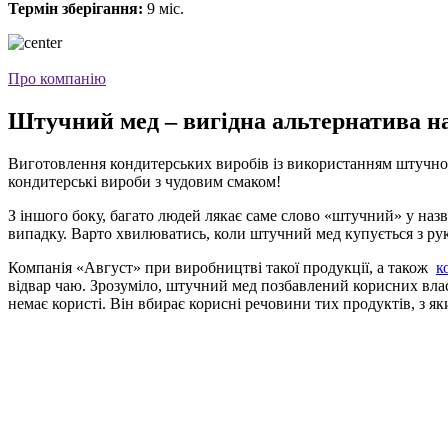
Термін зберігання:
9 міс.
Про компанію
Штучний мед – вигідна альтернатива н
Виготовлення кондитерських виробів із використанням штучног
кондитерські вироби з чудовим смаком!
З іншого боку, багато людей лякає саме слово «штучний» у назві 
випадку. Варто хвилюватись, коли штучний мед купується з рук
Компанія «Август» при виробництві такої продукції, а також
к
відвар чаю. Зрозуміло, штучний мед позбавлений корисних влас
немає користі. Він вбирає корисні речовини тих продуктів, з я