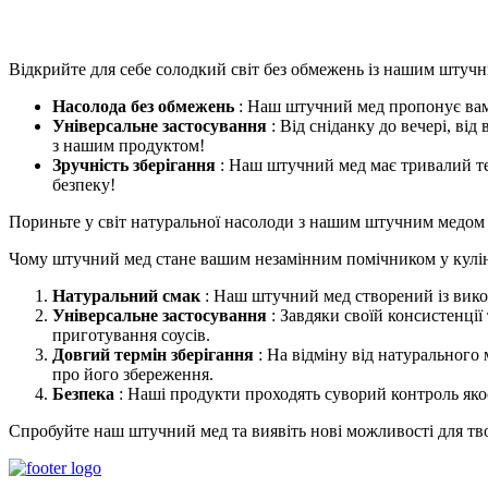
Відкрийте для себе солодкий світ без обмежень із нашим штуч
Насолода без обмежень
: Наш штучний мед пропонує вам
Універсальне застосування
: Від сніданку до вечері, ві
з нашим продуктом!
Зручність зберігання
: Наш штучний мед має тривалий тер
безпеку!
Пориньте у світ натуральної насолоди з нашим штучним медом і
Чому штучний мед стане вашим незамінним помічником у кулінар
Натуральний смак
: Наш штучний мед створений із викор
Універсальне застосування
: Завдяки своїй консистенції 
приготування соусів.
Довгий термін зберігання
: На відміну від натурального
про його збереження.
Безпека
: Наші продукти проходять суворий контроль якос
Спробуйте наш штучний мед та виявіть нові можливості для твор